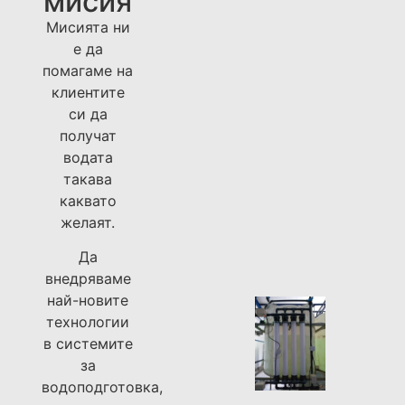
мисия
Мисията ни
е да
помагаме на
клиентите
си да
получат
водата
такава
каквато
желаят.
Да
внедряваме
най-новите
технологии
в системите
за
водоподготовка,